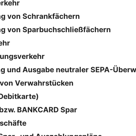
rkehr
ng von Schrankfächern
ng von Sparbuchschließfächern
ehr
sungsverkehr
ng und Ausgabe neutraler SEPA-Überw
 von Verwahrstücken
Debitkarte)
d bzw. BANKCARD Spar
schäfte