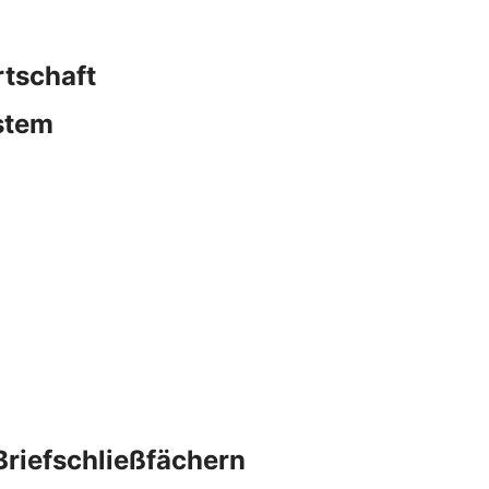
rtschaft
stem
Briefschließfächern