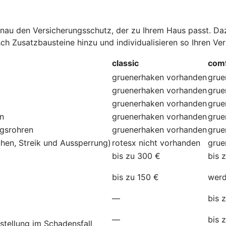
au den Versicherungsschutz, der zu Ihrem Haus passt. Dazu
ch Zusatzbausteine hinzu und individualisieren so Ihren Ve
classic
comf
gruenerhaken
vorhanden
grue
gruenerhaken
vorhanden
grue
gruenerhaken
vorhanden
grue
en
gruenerhaken
vorhanden
grue
ngsrohren
gruenerhaken
vorhanden
grue
hen, Streik und Aussperrung)
rotesx
nicht vorhanden
grue
bis zu 300 €
bis 
bis zu 150 €
werd
—
bis 
—
bis 
stellung im Schadensfall