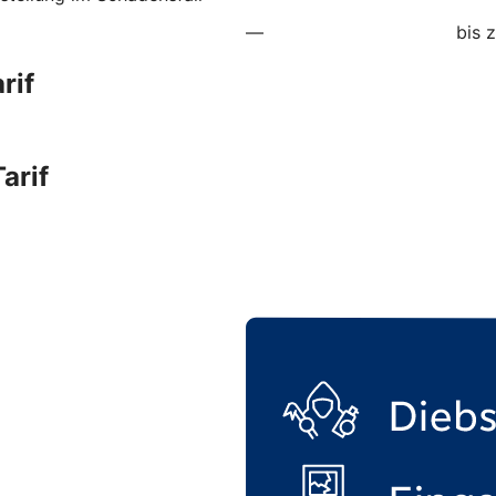
—
bis 
rif
arif