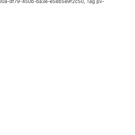
1a00a-df79-450b-ba3e-e58b5e9f2c50, Tag pv-