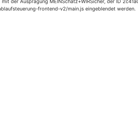
t mit der Ausprägung MEINSchatz+WIRSicher, der ID 2c4
ablaufsteuerung-frontend-v2/main.js eingeblendet werden.