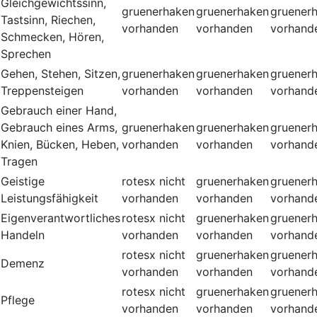
Gleichgewichtssinn,
gruenerhaken
gruenerhaken
gruener
Tastsinn, Riechen,
vorhanden
vorhanden
vorhand
Schmecken, Hören,
Sprechen
Gehen, Stehen, Sitzen,
gruenerhaken
gruenerhaken
gruener
Treppensteigen
vorhanden
vorhanden
vorhand
Gebrauch einer Hand,
Gebrauch eines Arms,
gruenerhaken
gruenerhaken
gruener
Knien, Bücken, Heben,
vorhanden
vorhanden
vorhand
Tragen
Geistige
rotesx
nicht
gruenerhaken
gruener
Leistungsfähigkeit
vorhanden
vorhanden
vorhand
Eigenverantwortliches
rotesx
nicht
gruenerhaken
gruener
Handeln
vorhanden
vorhanden
vorhand
rotesx
nicht
gruenerhaken
gruener
Demenz
vorhanden
vorhanden
vorhand
rotesx
nicht
gruenerhaken
gruener
Pflege
vorhanden
vorhanden
vorhand