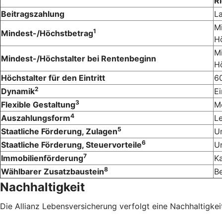
Ri
Beitragszahlung
L
Mi
1
Mindest-/Höchstbetrag
Hö
Mi
Mindest-/Höchstalter bei Rentenbeginn
Hö
Höchstalter für den Eintritt
6
2
Dynamik
Ei
3
Flexible Gestaltung
M
4
Auszahlungsform
Le
5
Staatliche Förderung, Zulagen
U
6
Staatliche Förderung, Steuervorteile
U
7
Immobilienförderung
K
8
Wählbarer Zusatzbaustein
Be
Nachhaltigkeit
Die Allianz Lebensversicherung verfolgt eine Nachhaltigkeit