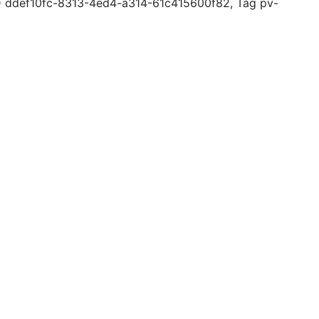
ID ddef10fc-8313-4ed4-a314-61c415600f82, Tag pv-