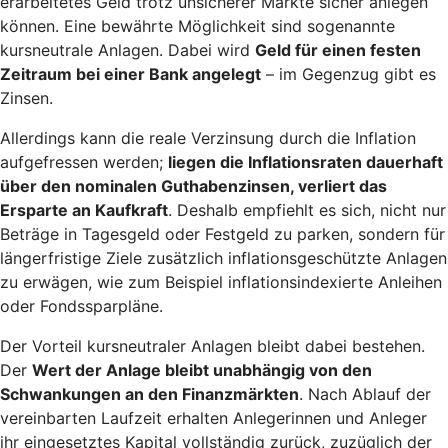
erarbeitetes Geld trotz unsicherer Märkte sicher anlegen
können. Eine bewährte Möglichkeit sind sogenannte
kursneutrale Anlagen. Dabei wird
Geld für einen festen
Zeitraum bei einer Bank angelegt
– im Gegenzug gibt es
Zinsen.
Allerdings kann die reale Verzinsung durch die Inflation
aufgefressen werden;
liegen die Inflationsraten dauerhaft
über den nominalen Guthabenzinsen, verliert das
Ersparte an Kaufkraft
. Deshalb empfiehlt es sich, nicht nur
Beträge in Tagesgeld oder Festgeld zu parken, sondern für
längerfristige Ziele zusätzlich inflationsgeschützte Anlagen
zu erwägen, wie zum Beispiel inflationsindexierte Anleihen
oder Fondssparpläne.
Der Vorteil kursneutraler Anlagen bleibt dabei bestehen.
Der
Wert der Anlage bleibt unabhängig von den
Schwankungen an den Finanzmärkten
. Nach Ablauf der
vereinbarten Laufzeit erhalten Anlegerinnen und Anleger
ihr eingesetztes Kapital vollständig zurück, zuzüglich der