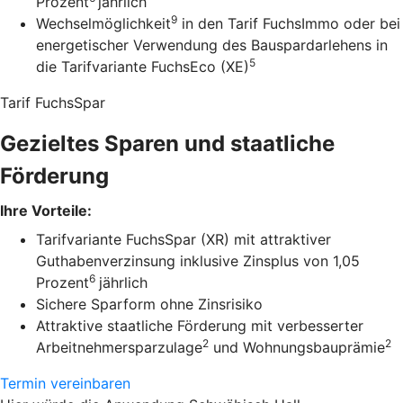
Prozent
jährlich
9
Wechselmöglichkeit
in den Tarif FuchsImmo oder bei
energetischer Verwendung des Bauspardarlehens in
5
die Tarifvariante FuchsEco (XE)
Tarif FuchsSpar
Gezieltes Sparen und staatliche
Förderung
Ihre Vorteile:
Tarifvariante FuchsSpar (XR) mit attraktiver
Guthabenverzinsung inklusive Zinsplus von 1,05
6
Prozent
jährlich
Sichere Sparform ohne Zinsrisiko
Attraktive staatliche Förderung mit verbesserter
2
2
Arbeitnehmersparzulage
und Wohnungsbauprämie
Termin vereinbaren