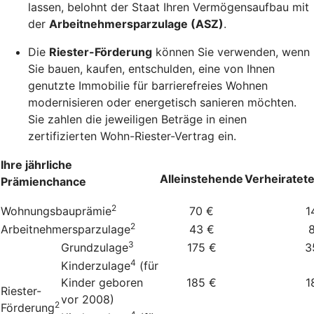
lassen, belohnt der Staat Ihren Vermögensaufbau mit
der
Arbeitnehmersparzulage (ASZ)
.
Die
Riester-Förderung
können Sie verwenden, wenn
Sie bauen, kaufen, entschulden, eine von Ihnen
genutzte Immobilie für barrierefreies Wohnen
modernisieren oder energetisch sanieren möchten.
Sie zahlen die jeweiligen Beträge in einen
zertifizierten Wohn-Riester-Vertrag ein.
Ihre jährliche
Alleinstehende
Verheiratet
Prämienchance
2
Wohnungsbauprämie
70 €
1
2
Arbeitnehmersparzulage
43 €
3
Grundzulage
175 €
3
4
Kinderzulage
(für
Kinder geboren
185 €
1
Riester-
vor 2008)
2
Förderung