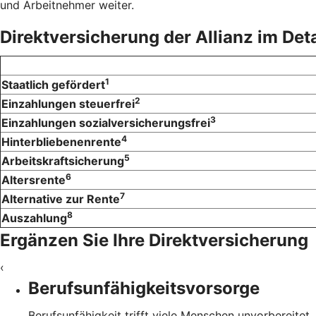
und Arbeitnehmer weiter.
Direktversicherung der Allianz im Deta
1
Staatlich gefördert
2
Einzahlungen steuerfrei
3
Einzahlungen sozialversicherungsfrei
4
Hinterbliebenenrente
5
Arbeitskraftsicherung
6
Altersrente
7
Alternative zur Rente
8
Auszahlung
Ergänzen Sie Ihre Direktversicherung
‹
Berufsunfähigkeitsvorsorge
Berufsunfähigkeit trifft viele Menschen unvorbereitet.