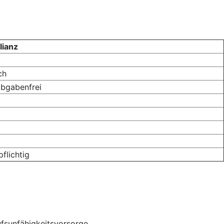
lianz
ch
abgabenfrei
flichtig
rufsunfähigkeitsvorsorge.