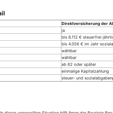
il
Direktversicherung der Al
ja
bis 8.112 € steuerfrei jährli
bis 4.056 € im Jahr sozial
wählbar
wählbar
ab 62 oder später
einmalige Kapitalzahlung
steuer- und sozialabgabenp
 In dieser ungewollten Situation hilft Ihnen der Baustein Be