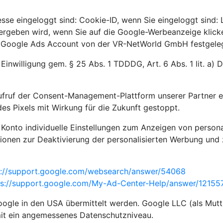
sse eingeloggt sind: Cookie-ID, wenn Sie eingeloggt sind:
bergeben wird, wenn Sie auf die Google-Werbeanzeige klick
m Google Ads Account von der VR-NetWorld GmbH festgelegt
 Einwilligung gem. § 25 Abs. 1 TDDDG, Art. 6 Abs. 1 lit. a)
ufruf der Consent-Management-Plattform unserer Partner e
es Pixels mit Wirkung für die Zukunft gestoppt.
 Konto individuelle Einstellungen zum Anzeigen von person
ionen zur Deaktivierung der personalisierten Werbung und 
s://support.google.com/websearch/answer/54068
ps://support.google.com/My-Ad-Center-Help/answer/121
gle in den USA übermittelt werden. Google LLC (als Mutte
mit ein angemessenes Datenschutzniveau.