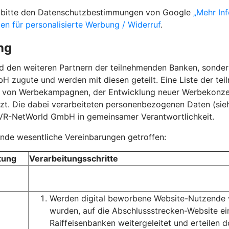
ie bitte den Datenschutzbestimmungen von Google
„Mehr In
gen für personalisierte Werbung / Widerruf
.
ng
nd den weiteren Partnern der teilnehmenden Banken, sond
 zugute und werden mit diesen geteilt. Eine Liste der te
g von Werbekampagnen, der Entwicklung neuer Werbekonz
t. Die dabei verarbeiteten personenbezogenen Daten (siehe
 VR-NetWorld GmbH in gemeinsamer Verantwortlichkeit.
de wesentliche Vereinbarungen getroffen:
tung
Verarbeitungsschritte
Werden digital beworbene Website-Nutzende vo
wurden, auf die Abschlussstrecken-Website 
Raiffeisenbanken weitergeleitet und erteilen 